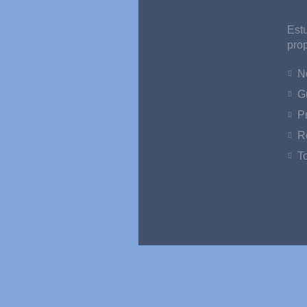
Est
prop
N
G
P
R
T