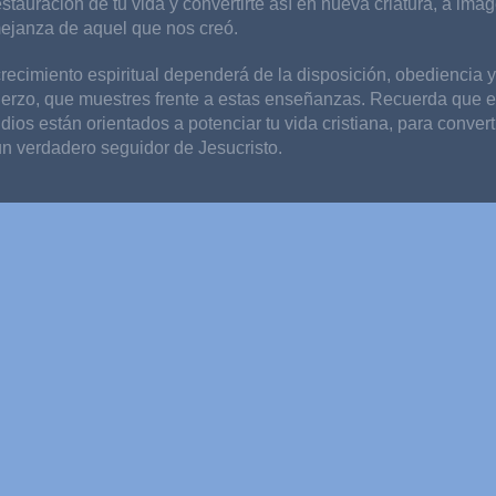
estauración de tu vida y convertirte así en nueva criatura, a ima
ejanza de aquel que nos creó.
recimiento espiritual dependerá de la disposición, obediencia y
uerzo, que muestres frente a estas enseñanzas. Recuerda que e
dios están orientados a potenciar tu vida cristiana, para convert
un verdadero seguidor de Jesucristo.