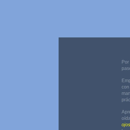
Por 
pas
Empi
con 
mane
prác
Apre
oíd
ojos