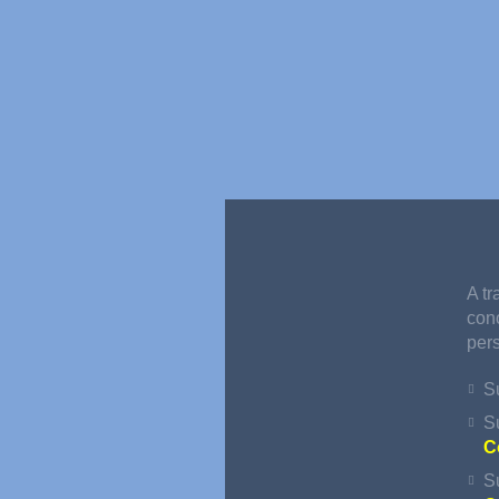
A tr
cono
per
S
S
C
S