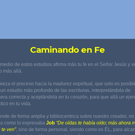
Caminando en Fe
medio de estos estudios afirma más tu fe en el Señor Jesús y v
o más allá.
eza el proceso hacia la madurez espiritual, que solo es posibl
un estudio más profundo de las escrituras, interpretándola de
ra correcta y aceptándola en tu corazón, para que allá un ejer
tico en tu vida.
nde de forma amplia y bibliocentrica sobre nuestro creador, no
as como lo expresaba
Job
“
De
oídas te había oído; más ahora 
 te ven”
,
si
no de forma personal, siendo como es ÉL, para alca