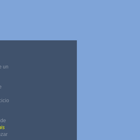
e un
e
cicio
 de
mis
nzar