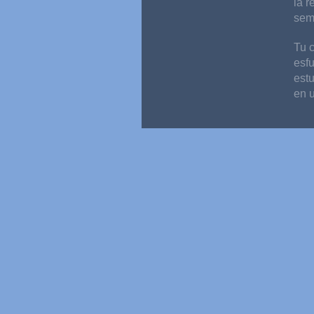
la r
sem
Tu c
esf
estu
en 