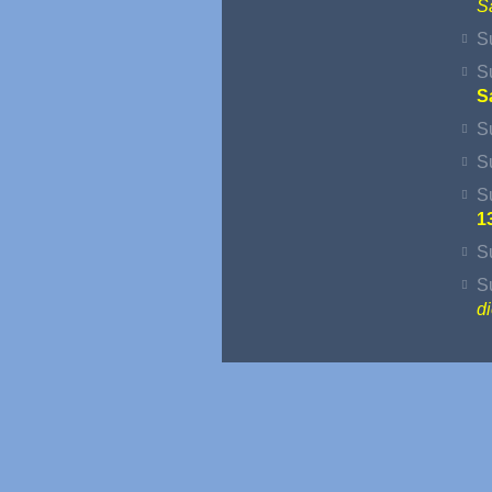
S
S
S
S
S
S
S
1
S
S
d