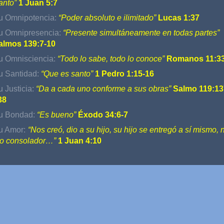
anto”
1 Juan 5:7
u Omnipotencia:
“Poder absoluto e ilimitado”
Lucas 1:37
u Omnipresencia:
“Presente simultáneamente en todas partes”
almos 139:7-10
u Omnisciencia:
“Todo lo sabe, todo lo conoce”
Romanos 11:3
u Santidad:
“Que es santo”
1 Pedro 1:15-16
u Justicia:
“Da a cada uno conforme a sus obras”
Salmo 119:13
38
u Bondad:
“Es bueno”
Éxodo 34:6-7
u Amor:
“Nos creó, dio a su hijo, su hijo se entregó a sí mismo, 
io consolador…”
1 Juan 4:10