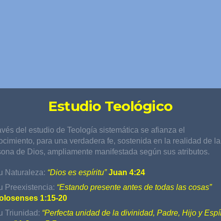
Estudio Teológico
avés del estudio de Teología sistemática se afianza el
cimiento, para una verdadera fe, sostenida en la realidad de la
sona de Dios, ampliamente manifestada según sus atributos.
u Naturaleza:
“Dios es espíritu”
Juan 4:24
u Preexistencia:
“Estando presente antes de todas las cosas”
olosenses 1:15-20
u Triunidad:
“Perfecta unidad de la divinidad, Padre, Hijo y Espír