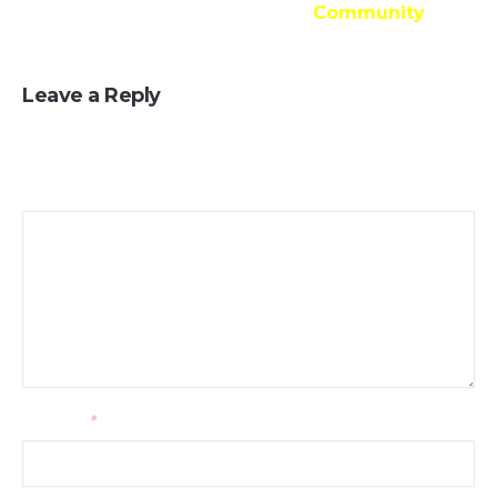
Community
Leave a Reply
Your email address will not be published.
Message
Your name
*