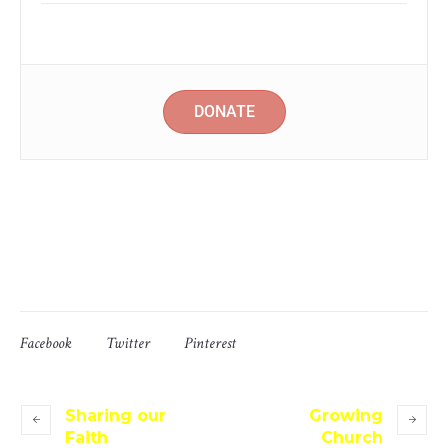
$40000 to go
DONATE
At vero eos et accusamus et iusto odio dignissimos
ducimus qui blanditiis praesentium voluptatum deleniti
atque corrupti quos dolores et quas molestias excepturi.
Facebook
Twitter
Pinterest
Sharing our
Growing
Faith
Church