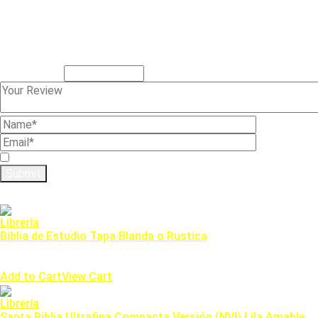
Reviews
There are no reviews yet.
Be the first to review “Amor Y Respeto”
Tu dirección de correo electrónico no será publicada.
Los campo
Your Rating
*
Guardar mi nombre, correo electrónico y sitio web en este na
Productos relacionados
Librería
Biblia de Estudio Tapa Blanda o Rustica
0
out of 5
$
190,000.00
Add to Cart
View Cart
Librería
Santa Biblia Ultrafina Compacta Versión (NVI) Lila Amable