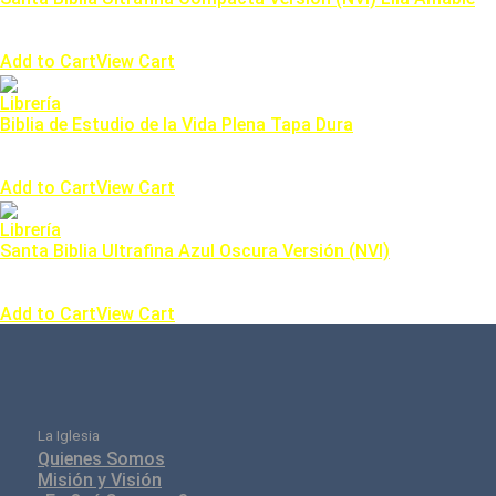
0
out of 5
$
70,000.00
Add to Cart
View Cart
Librería
Biblia de Estudio de la Vida Plena Tapa Dura
0
out of 5
$
170,000.00
Add to Cart
View Cart
Librería
Santa Biblia Ultrafina Azul Oscura Versión (NVI)
0
out of 5
$
130,000.00
Add to Cart
View Cart
La Iglesia
Quienes Somos
Misión y Visión