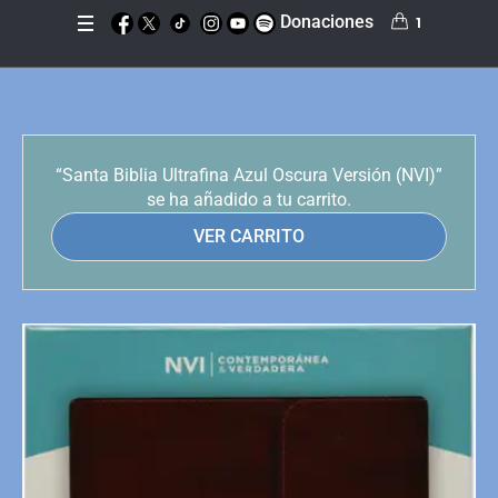
Donaciones
1
“Santa Biblia Ultrafina Azul Oscura Versión (NVI)”
se ha añadido a tu carrito.
VER CARRITO