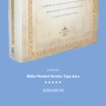
Librería
Biblia Plenitud Versión Tapa dura
$
200,000.00
Add to Cart