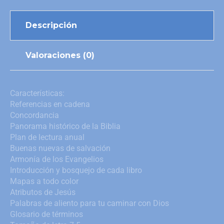
Descripción
Valoraciones (0)
Características:
Referencias en cadena
Concordancia
Panorama histórico de la Biblia
Plan de lectura anual
Buenas nuevas de salvación
Armonía de los Evangelios
Introducción y bosquejo de cada libro
Mapas a todo color
Atributos de Jesús
Palabras de aliento para tu caminar con Dios
Glosario de términos