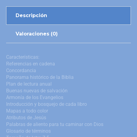
Descripción
Valoraciones (0)
Características:
Referencias en cadena
Concordancia
Panorama histórico de la Biblia
Plan de lectura anual
Buenas nuevas de salvación
Armonía de los Evangelios
Introducción y bosquejo de cada libro
Mapas a todo color
Atributos de Jesús
Palabras de aliento para tu caminar con Dios
Glosario de términos