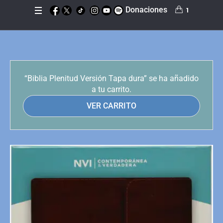
Donaciones
1
“Biblia Plenitud Versión Tapa dura” se ha añadido
a tu carrito.
VER CARRITO