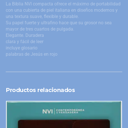
La Biblia NVI compacta ofrece el máximo de portabilidad
con una cubierta de piel italiana en diseños modernos y
una textura suave, flexible y durable.
Su papel fuerte y ultrafino hace que su grosor no sea
mayor de tres cuartos de pulgada.
Elegante. Duradera
clara y fácil de leer
incluye glosario
palabras de Jesús en rojo
Productos relacionados