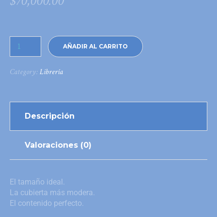
$
70,000.00
AÑADIR AL CARRITO
Category:
Librería
Descripción
Valoraciones (0)
El tamaño ideal.
La cubierta más modera.
El contenido perfecto.