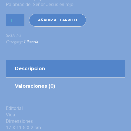
Palabras del Señor Jesús en rojo.
AÑADIR AL CARRITO
SKU:
1-2
Category:
Librería
Descripción
Valoraciones (0)
Editorial
Vida
Dimensiones
17 X 11.5 X 2 cm