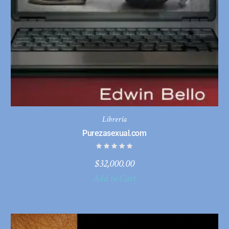
Librería
Purezasexual.com
$
32,000.00
Add to Cart