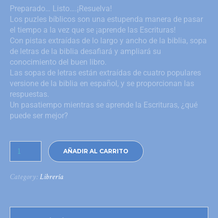
Preparado… Listo….¡Resuelva!
Los puzles bíblicos son una estupenda manera de pasar
el tiempo a la vez que se ¡aprende las Escrituras!
Con pistas extraídas de lo largo y ancho de la biblia, sopa
de letras de la biblia desafiará y ampliará su
conocimiento del buen libro.
Las sopas de letras están extraídas de cuatro populares
versione de la biblia en español, y se proporcionan las
respuestas.
Un pasatiempo mientras se aprende la Escrituras, ¿qué
puede ser mejor?
AÑADIR AL CARRITO
Category:
Librería