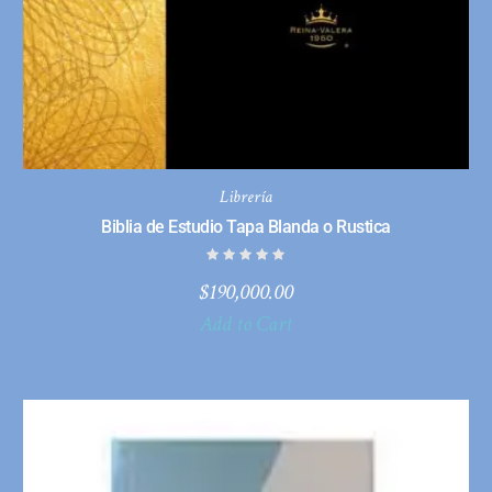
Librería
Biblia de Estudio Tapa Blanda o Rustica
$
190,000.00
Add to Cart