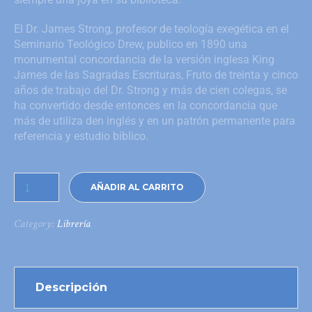
El Dr. James Strong, profesor de teología exegética en el
Seminario Teológico Drew, publico en 1890 una
monumental concordancia de la versión inglesa King
James de las Sagradas Escrituras, Fruto de treinta y cinco
años de trabajo del Dr. Strong y más de cien colegas, se
ha convertido desde entonces en la concordancia que
más de utiliza den inglés y en un patrón permanente para
referencia y estudio bíblico.
AÑADIR AL CARRITO
Category:
Librería
Descripción