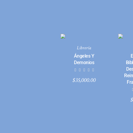
Librería
Ángeles Y
E
Demonios
Bíb
Des
Rein
$
35,000.00
Fr
$