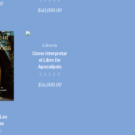
00
$
60,000.00
Librería
Cómo Interpretar
el Libro De
Apocalipsis
$
16,000.00
 Las
as