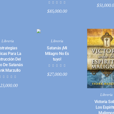
$
51,000.
$
85,000.00
Librería
Librería
strategias
Satanás ¡Mi
licas Para La
Milagro No Es
trucción Del
tuyo!
o De Satanás
ank Marzullo
$
27,000.00
23,000.00
Librería
Victoria So
Los Espírit
Maligno