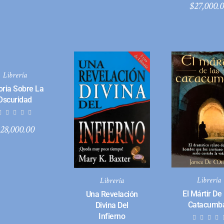
$
27,000.
Librería
oria Sobre La
Oscuridad
28,000.00
Librería
Librería
El Mártir De
Una Revelación
Catacumb
Divina Del
Infierno