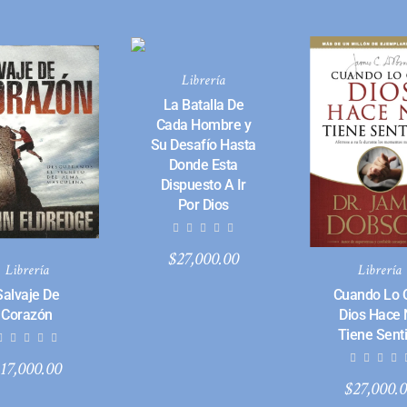
Librería
La Batalla De
Cada Hombre y
Su Desafío Hasta
Donde Esta
Dispuesto A Ir
Por Dios
$
27,000.00
Librería
Librería
Salvaje De
Cuando Lo 
Corazón
Dios Hace
Tiene Sent
$
17,000.00
$
27,000.