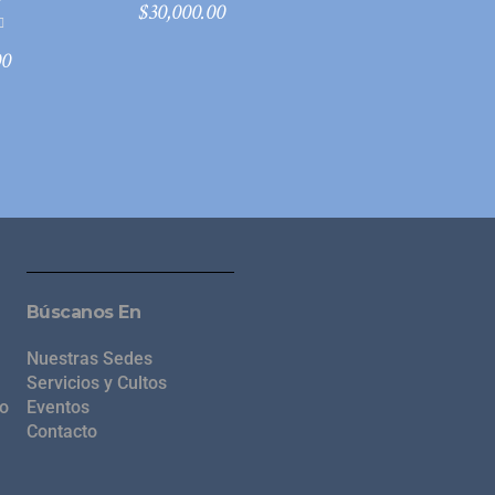
$
30,000.00
00
Búscanos En
Nuestras Sedes
Servicios y Cultos
do
Eventos
Contacto