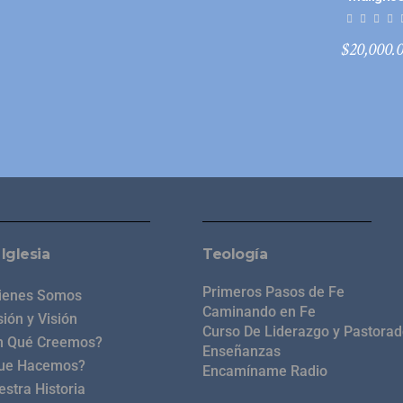
$
20,000.
 Iglesia
Teología
Primeros Pasos de Fe
ienes Somos
Caminando en Fe
ión y Visión
Curso De Liderazgo y Pastora
n Qué Creemos?
Enseñanzas
ue Hacemos?
Encamíname Radio
estra Historia