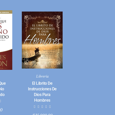
Librería
Que
El Librito De
 No
Instrucciones De
ido
Dios Para
Hombres
00