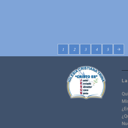
1
2
3
4
5
La
Qu
Mis
¿E
¿Q
Nu