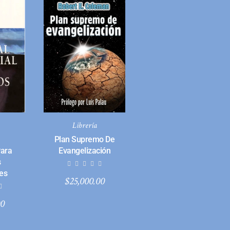
Librería
Plan Supremo De
Para
Evangelización
s
es
$
25,000.00
00