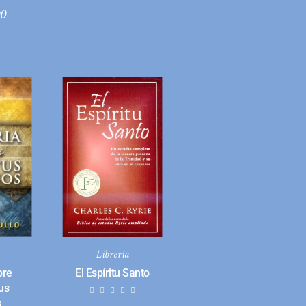
00
Librería
bre
El Espíritu Santo
us
s