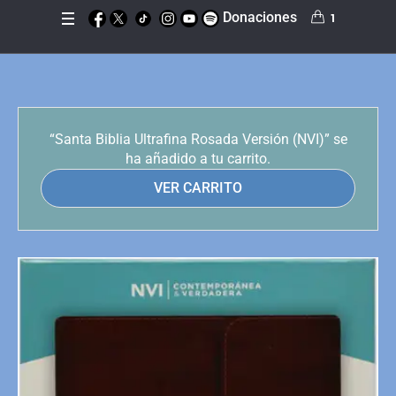
Donaciones
1
“Santa Biblia Ultrafina Rosada Versión (NVI)” se
ha añadido a tu carrito.
VER CARRITO