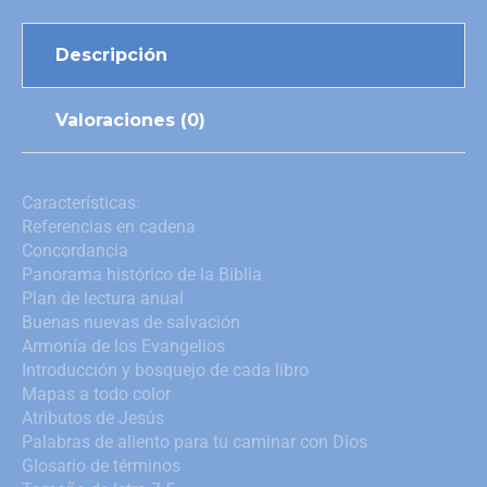
Descripción
Valoraciones (0)
Características:
Referencias en cadena
Concordancia
Panorama histórico de la Biblia
Plan de lectura anual
Buenas nuevas de salvación
Armonía de los Evangelios
Introducción y bosquejo de cada libro
Mapas a todo color
Atributos de Jesús
Palabras de aliento para tu caminar con Dios
Glosario de términos