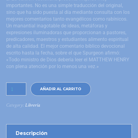
importantes. No es una simple traducción del original,
sino que ha sido puesta al día mediante consulta con los
mejores comentarios tanto evangélicos como rabínicos.
Un manantial inagotable de ideas, metáforas y
expresiones iluminadoras que proporcionan a pastores,
predicadores, maestros y estudiantes alimento espiritual
de alta calidad. El mejor comentario bíblico devocional
escrito hasta la fecha, sobre el que Spurgeon afirmó:
«Todo ministro de Dios debería leer el MATTHEW HENRY
con plena atención por lo menos una vez.»
AÑADIR AL CARRITO
Category:
Librería
Descripción