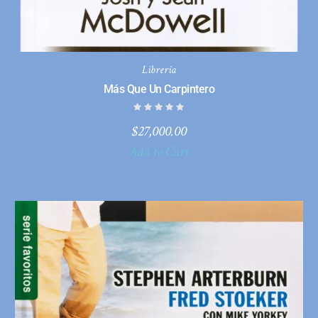
Librería
Más Que Un Carpintero
$
27,000.00
Add to Cart