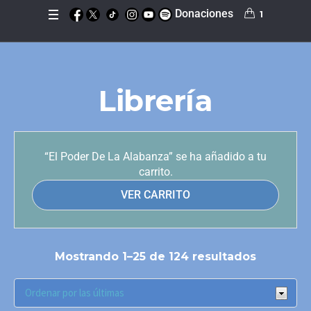
Donaciones
1
Librería
“El Poder De La Alabanza” se ha añadido a tu
carrito.
VER CARRITO
Mostrando 1–25 de 124 resultados