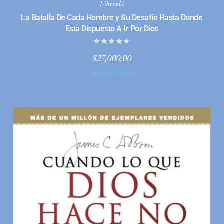
Librería
La Batalla De Cada Hombre y Su Desafío Hasta Donde
Esta Dispuesto A Ir Por Dios
$
27,000.00
Add to Cart