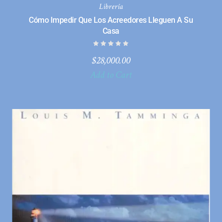
Librería
Cómo Impedir Que Los Acreedores Lleguen A Su
Casa
$
28,000.00
Add to Cart